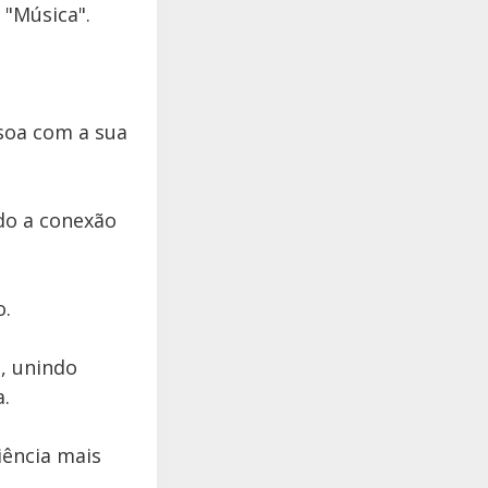
 "Música".
ssoa com a sua
do a conexão
o.
, unindo
.
iência mais