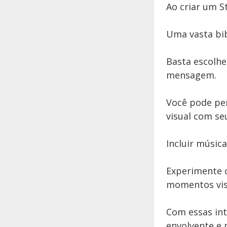
Ao criar um S
Uma vasta bib
Basta escolhe
mensagem.
Você pode pe
visual com se
Incluir músic
Experimente c
momentos visu
Com essas int
envolvente e