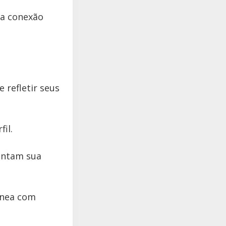
ma conexão
 refletir seus
il.
sentam sua
ânea com