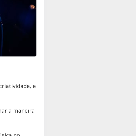
riatividade, e
mar a maneira
úsica no