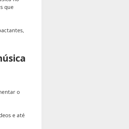
ts que
pactantes,
música
mentar o
deos e até