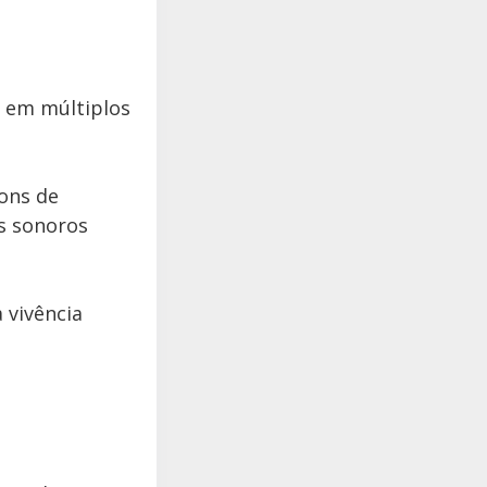
o em múltiplos
ons de
s sonoros
 vivência