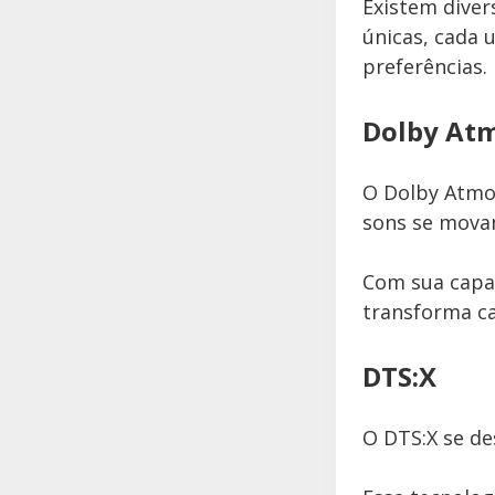
Existem diver
únicas, cada 
preferências.
Dolby At
O Dolby Atmos
sons se mova
Com sua capac
transforma ca
DTS:X
O DTS:X se de