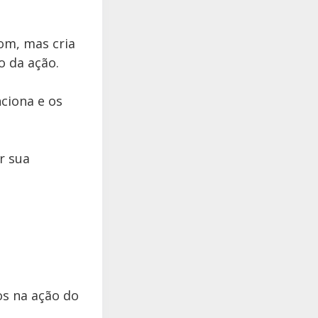
om, mas cria
o da ação.
ciona e os
r sua
os na ação do