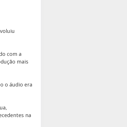
voluiu
ado com a
odução mais
o o áudio era
ua,
ecedentes na