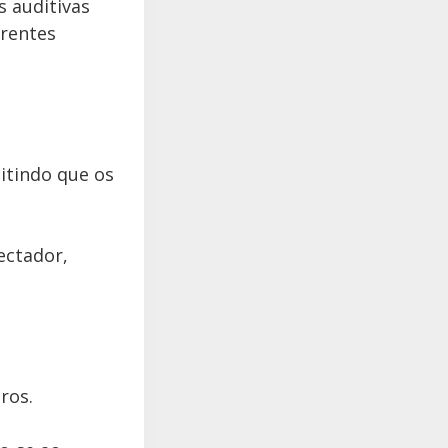
 auditivas
erentes
itindo que os
ectador,
ros.