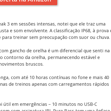
eak 3 em sessões intensas, notei que ele traz uma
sta e som envolvente. A classificação IP68, à prova 
e para treinar sem preocupação com suor ou chuva.
com gancho de orelha é um diferencial que senti na
 no contorno da orelha, permanecendo estável e
movimentos bruscos.
nga, com até 10 horas contínuas no fone e mais 40
manas de treinos apenas com carregamentos rápidos
i útil em emergências – 10 minutos no USB-C
O som com assinatura JBL Pure Bass tem uma ênfase