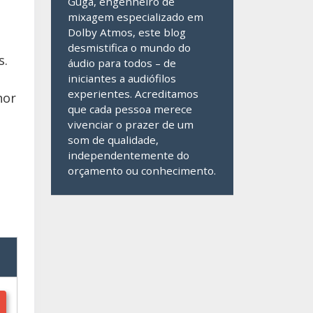
Guga, engenheiro de
mixagem especializado em
Dolby Atmos, este blog
desmistifica o mundo do
s.
áudio para todos – de
iniciantes a audiófilos
experientes. Acreditamos
hor
que cada pessoa merece
vivenciar o prazer de um
som de qualidade,
independentemente do
orçamento ou conhecimento.