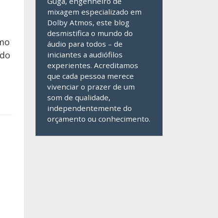
Guga, engenheiro de
mixagem especializado em
Dolby Atmos, este blog
desmistifica o mundo do
omo
áudio para todos – de
 do
iniciantes a audiófilos
experientes. Acreditamos
que cada pessoa merece
vivenciar o prazer de um
som de qualidade,
independentemente do
orçamento ou conhecimento.